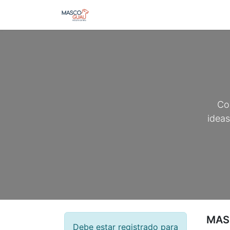
Inicio
Tienda
Cursos y Guias
Co
ideas
MAS
Debe estar registrado para