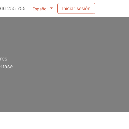
66 255 755
Iniciar sesión
Español
res
értase